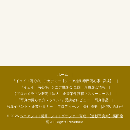
ホーム
『イェイ！写心®︎』アカデミー【シニア撮影専門写心家_育成】
『イェイ！写心®︎』シニア撮影会|全国一斉撮影会情報
【プロカメラマン限定！法人・企業案件獲得マスターコース】
『写真の撮られ方レッスン♪』受講者レビュー
写真作品
写真イベント・企業セミナー
プロフィール
会社概要
お問い合わせ
© 2026
シニアフォト撮影_フォトグラファー育成-【遺影写真家】橘田龍
馬
All Rights Reserved.