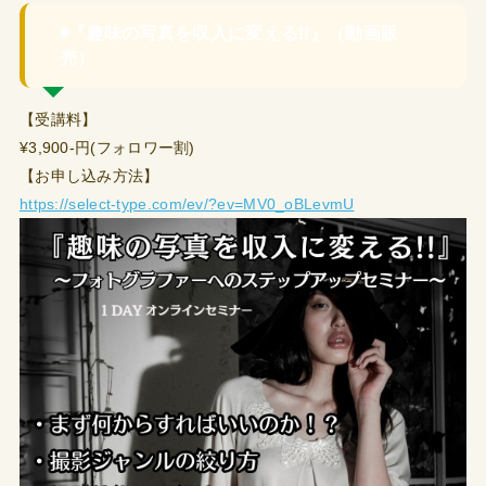
◉『趣味の写真を収入に変える!!』（動画販
売）
【受講料】
¥3,900-円(フォロワー割)
【お申し込み方法】
https://select-type.com/ev/?ev=MV0_oBLevmU