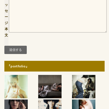
ッ
セ
ー
ジ
本
文
『portfolio』