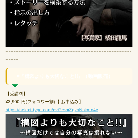
-----------------------------------------------------------------------------
--------
◉『構図よりも大切なこと!!』（動画販売）
【受講料】
¥3,900-円(フォロワー割)【 お申込み】
https://select-type.com/ev/?ev=ZqzaNskmn4c