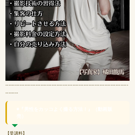
-----------------------------------------------------------------------------
--------
◉『男性をカッコよく撮る方法！』（動画販
売）
【受講料】