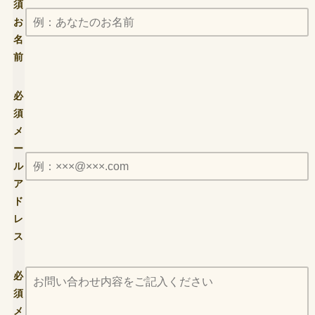
須
お
名
前
必
須
メ
ー
ル
ア
ド
レ
ス
必
須
メ