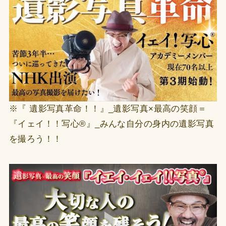
※『 遺影写真革命！！』_遺影写真×最高の笑顔＝
『イェイ！！写心®️』_みんな自分の身内の遺影写真
を撮ろう！！