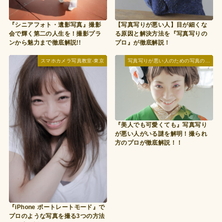
『シニアフォト・遺影写真』撮影
【写真写りが悪い人】目が細くな
会で輝く第二の人生を！撮影プラ
る原因と解決方法を『写真写りの
ンから魅力まで徹底解説!!
プロ』が徹底解説！
スマホカメラ写真教室-東京
写真写りが悪い人のための写真の撮られ方レッスン
『美人でも可愛くても』写真写り
が悪い人がいる謎を解明！撮られ
方のプロが徹底解説！！
『iPhone ポートレートモード』で
プロのような写真を撮る3つの方法