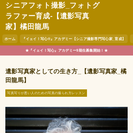
シニアフォト撮影_フォトグ
ラファー育成-【遺影写真
家】橘田龍馬
ホーム
『イェイ！写心®︎』アカデミー【シニア撮影専門写心家_育成】
★『イェイ！写心』アカデミー9期生募集開始！★
遺影写真家としての生き方_【遺影写真家_橘
田龍馬】
写真写りが悪い人のための写真の撮られ方レッスン