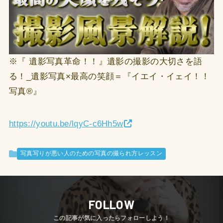
※『 遺影写真革命！！』遺影の撮影の大切さを語
る！_遺影写真×最高の笑顔＝『イエイ・イェイ！！
写真®️』
https://youtu.be/lqyC-c6Hh5w
写真写りが悪い人のための写真の撮られ方レッスン
FOLLOW