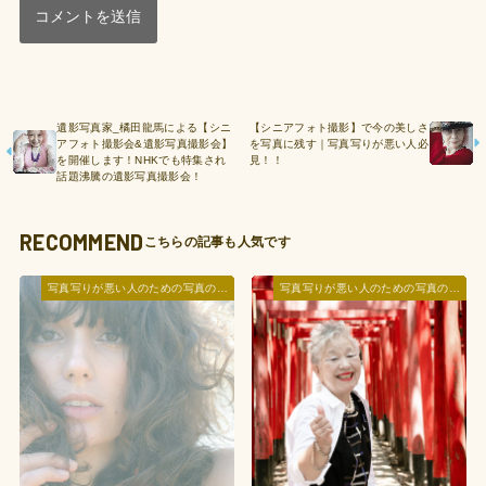
遺影写真家_橘田龍馬による【シニ
【シニアフォト撮影】で今の美しさ
アフォト撮影会&遺影写真撮影会】
を写真に残す｜写真写りが悪い人必
を開催します！NHKでも特集され
見！！
話題沸騰の遺影写真撮影会！
RECOMMEND
写真写りが悪い人のための写真の撮られ方レッスン
写真写りが悪い人のための写真の撮られ方レッスン