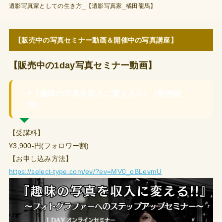
遺影写真家としての生き方_【遺影写真家_橘田龍馬】
【販売中の写真セミナー動画＆開催中の写真講座】
【販売中の1day写真セミナー動画】
◉『趣味の写真を収入に変える!!』（動画販
売）
【受講料】
¥3,900-円(フォロワー割)
【お申し込み方法】
https://select-type.com/ev/?ev=MV0_oBLevmU