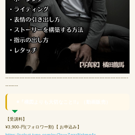
-----------------------------------------------------------------------------
--------
◉『構図よりも大切なこと!!』（動画販売）
【受講料】
¥3,900-円(フォロワー割)【 お申込み】
https://select-type.com/ev/?ev=ZqzaNskmn4c