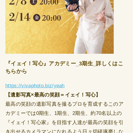
『イェイ！写心』アカデミー_3期生_詳しくはこ
ちらから
https://vivaphoto.biz/yeah
【遺影写真×最高の笑顔＝イェイ！写心】
最高の笑顔の遺影写真を撮るプロを育成するこのア
カデミーでは0期生、1期生、2期生、約70名以上の
『イェイ！写心家』を目指す人達が最高の笑顔を引
き出せるカメラマンになれるよう日々切磋琢磨しな