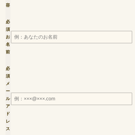
容
必
須
お
名
前
必
須
メ
ー
ル
ア
ド
レ
ス