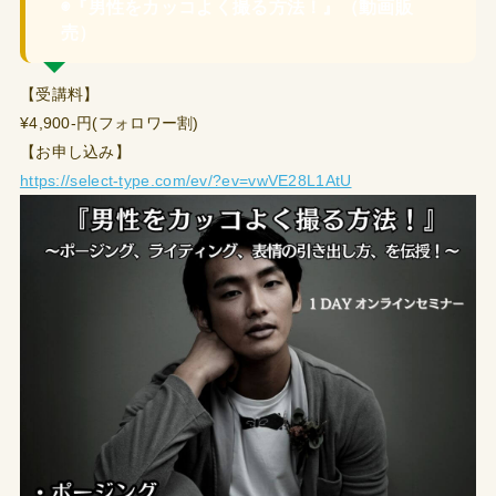
◉『男性をカッコよく撮る方法！』（動画販
売）
【受講料】
¥4,900-円(フォロワー割)
【お申し込み】
https://select-type.com/ev/?ev=vwVE28L1AtU