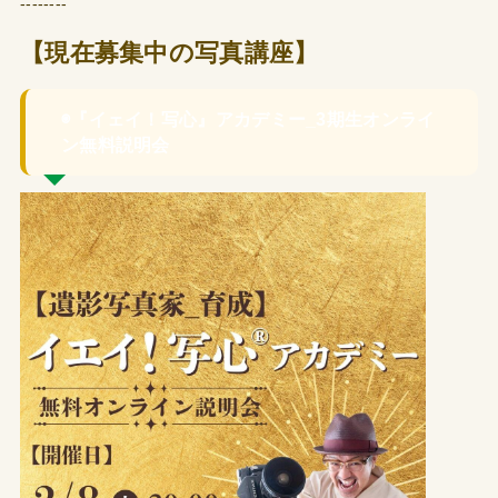
--------
【現在募集中の写真講座】
◉『イェイ！写心』アカデミー_3期生オンライ
ン無料説明会