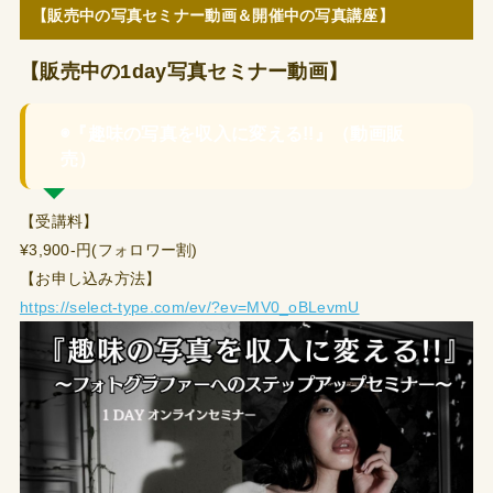
【販売中の写真セミナー動画＆開催中の写真講座】
【販売中の1day写真セミナー動画】
◉『趣味の写真を収入に変える!!』（動画販
売）
【受講料】
¥3,900-円(フォロワー割)
【お申し込み方法】
https://select-type.com/ev/?ev=MV0_oBLevmU