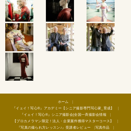
ホーム
『イェイ！写心®︎』アカデミー【シニア撮影専門写心家_育成】
『イェイ！写心®︎』シニア撮影会|全国一斉撮影会情報
【プロカメラマン限定！法人・企業案件獲得マスターコース】
『写真の撮られ方レッスン♪』受講者レビュー
写真作品