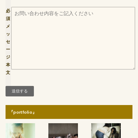
必
須
メ
ッ
セ
ー
ジ
本
文
『portfolio』