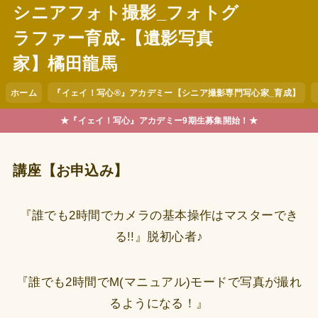
シニアフォト撮影_フォトグ
ラファー育成-【遺影写真
家】橘田龍馬
ホーム
『イェイ！写心®︎』アカデミー【シニア撮影専門写心家_育成】
★『イェイ！写心』アカデミー9期生募集開始！★
講座【お申込み】
『誰でも2時間でカメラの基本操作はマスターでき
る!!』脱初心者♪
『誰でも2時間でM(マニュアル)モードで写真が撮れ
るようになる！』