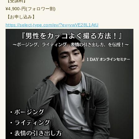
【受講料】
¥4,900-円(フォロワー割)
【お申し込み】
https://select-type.com/ev/?ev=vwVE28L1AtU