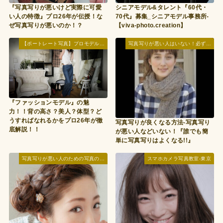
シニアモデル&タレント『60代・
『写真写りが悪いけど実際に可愛
70代』募集_シニアモデル事務所-
い人の特徴』プロ26年が伝授！な
【viva-photo.creation】
ぜ写真写りが悪いのか！？
【ポートレート写真】プロモデルの撮り方撮影のコツ_ポージングや表情の引き出し方
写真写りが悪い人はいない！必ず美人に写る『写真の撮られ方講座』
『ファッションモデル』の魅
力！！背の高さ？美人？体型？ど
うすればなれるかをプロ26年が徹
写真写りが良くなる方法-写真写り
底解説！！
が悪い人などいない！『誰でも簡
単に写真写りはよくなる!!』
写真写りが悪い人のための写真の撮られ方レッスン
スマホカメラ写真教室-東京