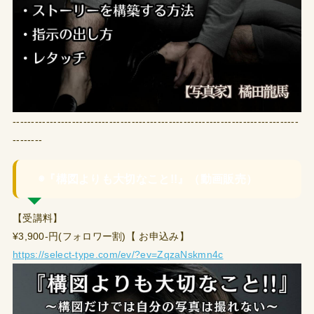
-----------------------------------------------------------------------------
--------
◉『構図よりも大切なこと!!』（動画販売）
【受講料】
¥3,900-円(フォロワー割)【 お申込み】
https://select-type.com/ev/?ev=ZqzaNskmn4c