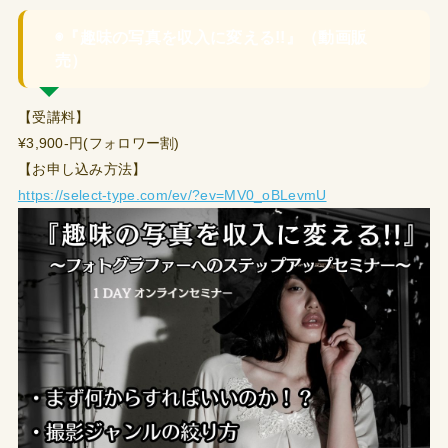
◉『趣味の写真を収入に変える!!』（動画販
売）
【受講料】
¥3,900-円(フォロワー割)
【お申し込み方法】
https://select-type.com/ev/?ev=MV0_oBLevmU