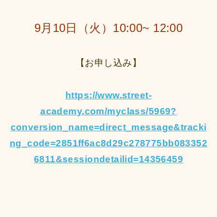
9月10日（火）10:00~ 12:00
【お申し込み】
https://www.street-
academy.com/myclass/5969?
conversion_name=direct_message&tracki
ng_code=2851ff6ac8d29c278775bb083352
6811&sessiondetailid=14356459