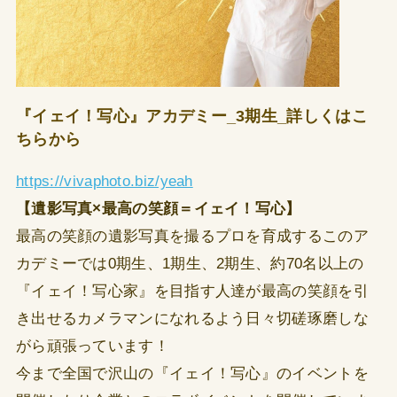
『イェイ！写心』アカデミー_3期生_詳しくはこ
ちらから
https://vivaphoto.biz/yeah
【遺影写真×最高の笑顔＝イェイ！写心】
最高の笑顔の遺影写真を撮るプロを育成するこのア
カデミーでは0期生、1期生、2期生、約70名以上の
『イェイ！写心家』を目指す人達が最高の笑顔を引
き出せるカメラマンになれるよう日々切磋琢磨しな
がら頑張っています！
今まで全国で沢山の『イェイ！写心』のイベントを