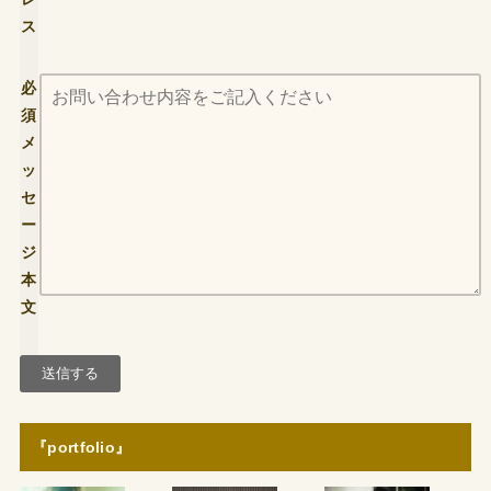
ス
必
須
メ
ッ
セ
ー
ジ
本
文
『portfolio』