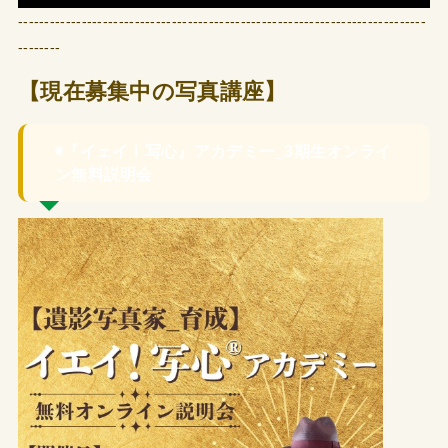
-----------------------------------------------------------------------------
--------
【現在募集中の写真講座】
◉『イェイ！写心』アカデミー_3期生オンライ
ン無料説明会