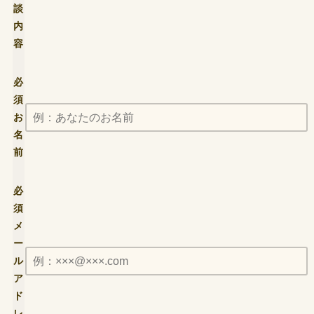
談
内
容
必
須
お
名
前
必
須
メ
ー
ル
ア
ド
レ