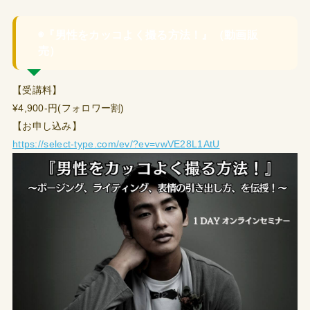
◉『男性をカッコよく撮る方法！』（動画販
売）
【受講料】
¥4,900-円(フォロワー割)
【お申し込み】
https://select-type.com/ev/?ev=vwVE28L1AtU