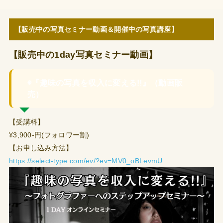
【販売中の写真セミナー動画＆開催中の写真講座】
【販売中の1day写真セミナー動画】
◉『趣味の写真を収入に変える!!』（動画販
売）
【受講料】
¥3,900-円(フォロワー割)
【お申し込み方法】
https://select-type.com/ev/?ev=MV0_oBLevmU