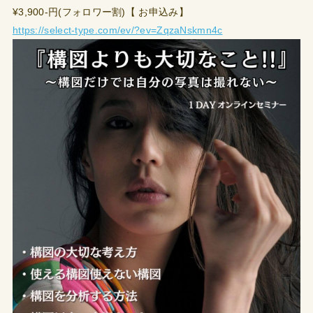
¥3,900-円(フォロワー割)【 お申込み】
https://select-type.com/ev/?ev=ZqzaNskmn4c