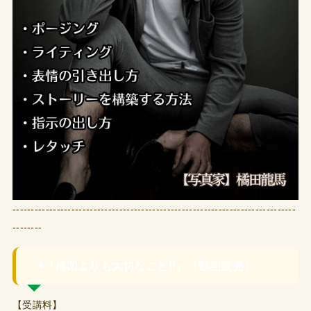
-----------------------------------------------------------------------------
--------
◉『構図よりも大切なこと!!』（動画販売）
【受講料】