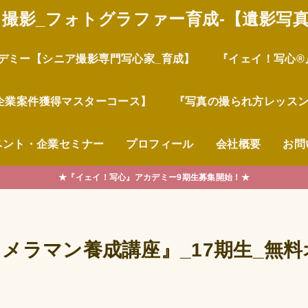
撮影_フォトグラファー育成-【遺影写
カデミー【シニア撮影専門写心家_育成】
『イェイ！写心®
企業案件獲得マスターコース】
『写真の撮られ方レッスン
ベント・企業セミナー
プロフィール
会社概要
お問
★『イェイ！写心』アカデミー9期生募集開始！★
メラマン養成講座』_17期生_無